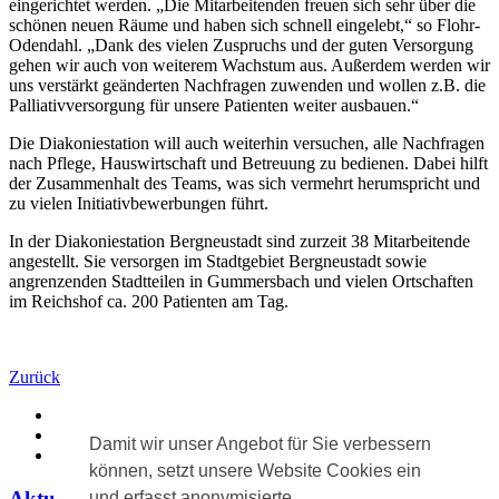
eingerichtet werden. „Die Mitarbeitenden freuen sich sehr über die
schönen neuen Räume und haben sich schnell eingelebt,“ so Flohr-
Odendahl. „Dank des vielen Zuspruchs und der guten Versorgung
gehen wir auch von weiterem Wachstum aus. Außerdem werden wir
uns verstärkt geänderten Nachfragen zuwenden und wollen z.B. die
Palliativversorgung für unsere Patienten weiter ausbauen.“
Die Diakoniestation will auch weiterhin versuchen, alle Nachfragen
nach Pflege, Hauswirtschaft und Betreuung zu bedienen. Dabei hilft
der Zusammenhalt des Teams, was sich vermehrt herumspricht und
zu vielen Initiativbewerbungen führt.
In der Diakoniestation Bergneustadt sind zurzeit 38 Mitarbeitende
angestellt. Sie versorgen im Stadtgebiet Bergneustadt sowie
angrenzenden Stadtteilen in Gummersbach und vielen Ortschaften
im Reichshof ca. 200 Patienten am Tag.
Zurück
Diakonie vor Ort
›
Aktuelles
›
Damit wir unser Angebot für Sie verbessern
Aktuelle Meldung
können, setzt unsere Website Cookies ein
Aktuelle Meldungen
und erfasst anonymisierte